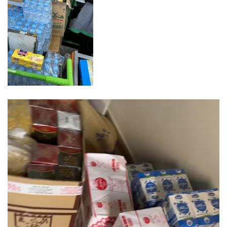
動
画
プ
レ
ー
ヤ
ー