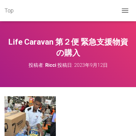
Top
ナ
ビ
ゲ
ー
シ
Life Caravan 第２便 緊急支援物資
ョ
ン
の購入
を
切
投稿者:
Ricci
投稿日:
2023年9月12日
り
替
え