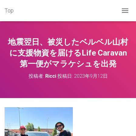
Top
ナ
ビ
ゲ
ー
シ
地震翌日、被災したベルベル山村
ョ
ン
に支援物資を届けるLife Caravan
を
第一便がマラケシュを出発
切
り
替
投稿者:
Ricci
投稿日:
2023年9月12日
え